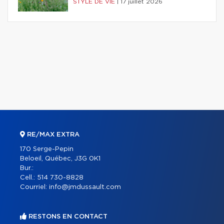
STYLE DE VIE
|
17 juillet 2026
RE/MAX EXTRA
170 Serge-Pepin
Beloeil, Québec, J3G 0K1
Bur.:
Cell.:
514 730-8828
Courriel:
info@jmdussault.com
RESTONS EN CONTACT